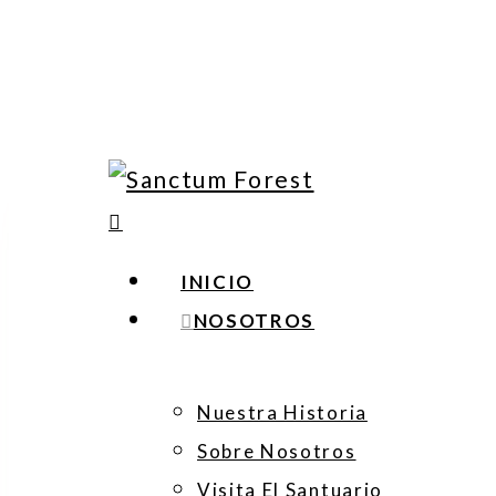
Skip
to
main
content
search
Menu
INICIO
NOSOTROS
Nuestra Historia
Sobre Nosotros
Visita El Santuario