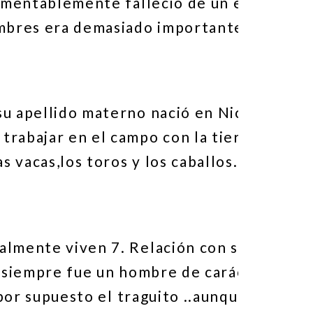
 lamentablemente falleció de un eficema
tumbres era demasiado importante, siempre
su apellido materno nació en Nicaragua si
trabajar en el campo con la tierra, amant
s vacas,los toros y los caballos. Aquí se
almente viven 7. Relación con su familia 
pá siempre fue un hombre de carácter fuer
 por supuesto el traguito ..aunque dejó de