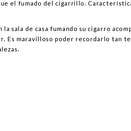
ue el fumado del cigarrillo. Característi
n la sala de casa fumando su cigarro acom
r. Es maravilloso poder recordarlo tan t
alezas.