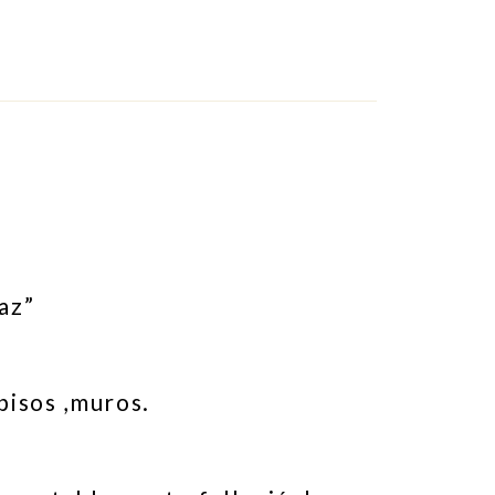
az”
pisos ,muros.