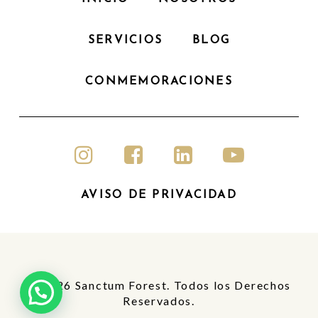
a
SERVICIOS
BLOG
t
i
CONMEMORACIONES
v
e
:
AVISO DE PRIVACIDAD
© 2026 Sanctum Forest. Todos los Derechos
Reservados.