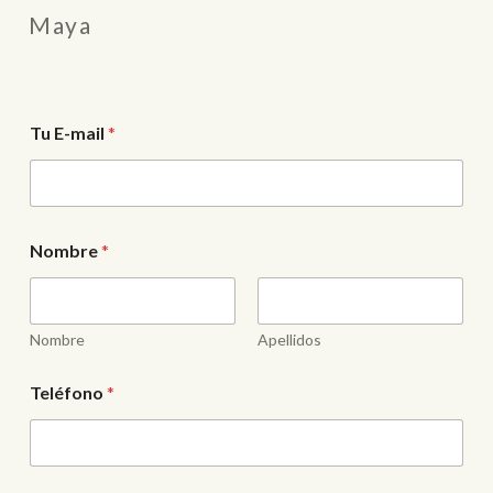
Maya
Tu E-mail
*
Nombre
*
Nombre
Apellidos
*
Teléfono
*
T
u
E
-
m