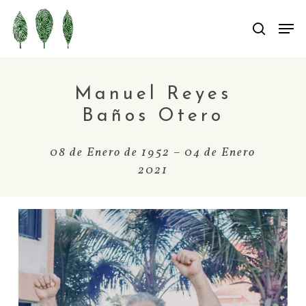
Skip
Men
Men
searc
to
main
content
Manuel Reyes
Baños Otero
08 de Enero de 1952 – 04 de Enero
2021