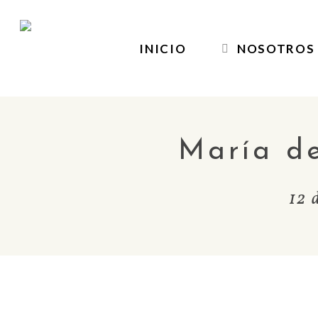
Skip
to
INICIO
NOSOTROS
main
content
María de
12 