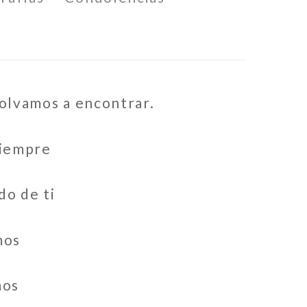
olvamos a encontrar.
siempre
do de ti
mos
mos