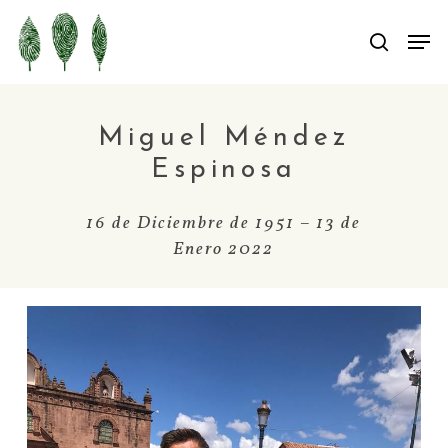
Skip
Men
Men
searc
to
main
content
Miguel Méndez
Espinosa
16 de Diciembre de 1951 – 13 de
Enero 2022