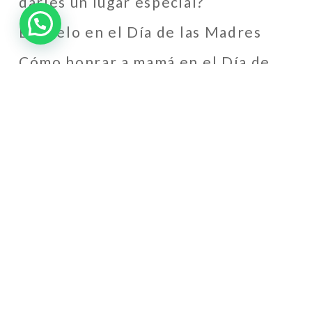
darles un lugar especial?
El duelo en el Día de las Madres
Cómo honrar a mamá en el Día de
las Madres cuando ya no está
físicamente
Mayan Ceremony in Cancun: A
Sacred Farewell at Sanctum Forest
Recent Comments
Isa
en
Memoria Ramón Rojas
Hernández