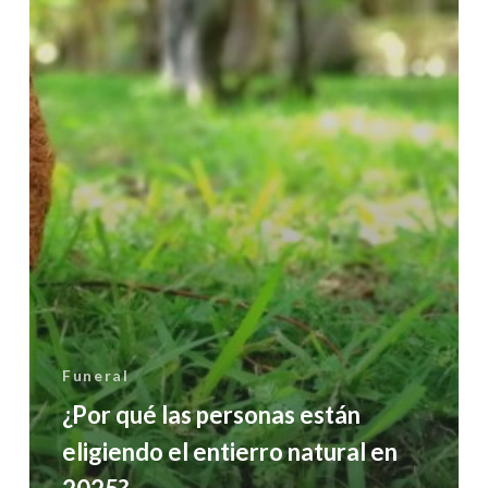
natural
en
2025?
Funeral
¿Por qué las personas están
eligiendo el entierro natural en