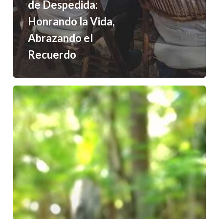
de Despedida:
Honrando la Vida,
Abrazando el
Recuerdo
¿Por
qué
las
personas
están
eligiendo
el
entierro