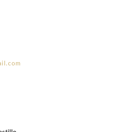
il.com
stillo