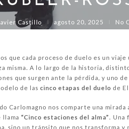
KÜBLER-ROS
avier Castillo
agosto 20, 2025
No 
s que cada proceso de duelo es un viaje 
a misma. A lo largo de la historia, distin
ones que surgen ante la pérdida, y uno de
 modelo de las
cinco etapas del duelo
de El
do Carlomagno nos comparte una mirada 
e llama
“Cinco estaciones del alma”
. Una
a, sino un tránsito que nos transforma y 