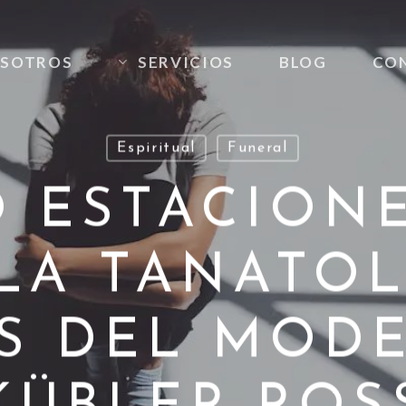
SOTROS
SERVICIOS
BLOG
CO
Espiritual
Funeral
 ESTACION
 LA TANATOL
S DEL MOD