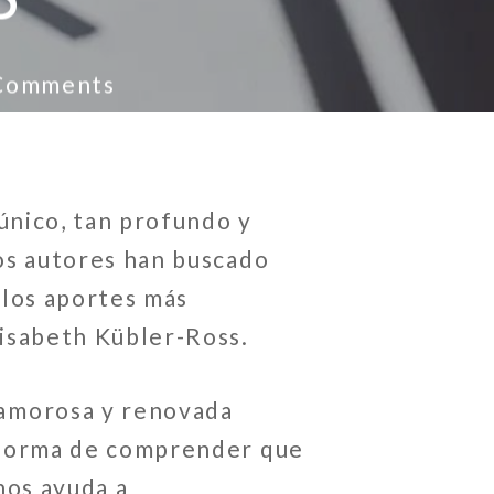
S
Comments
único, tan profundo y
tos autores han buscado
 los aportes más
isabeth Kübler-Ross.
amorosa y renovada
 forma de comprender que
nos ayuda a