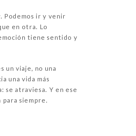
s
. Podemos ir y venir
que en otra. Lo
 emoción tiene sentido y
s un viaje, no una
ia una vida más
: se atraviesa. Y en ese
a para siempre.