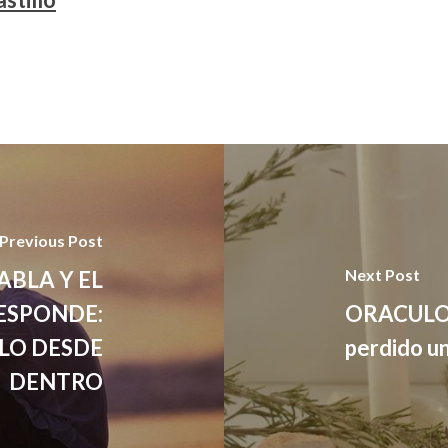
Previous Post
Next Post
BLA Y EL
ESPONDE:
ORACULO D
LO DESDE
perdido u
DENTRO