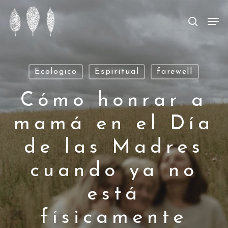
Skip
Men
Men
searc
to
main
content
Ecologico
Espiritual
farewell
Cómo honrar a
mamá en el Día
de las Madres
cuando ya no
está
físicamente