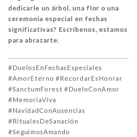
dedicarle un árbol, una flor o una
ceremonia especial en fechas
significativas? Escríbenos, estamos
para abrazarte.
#DuelosEnFechasEspeciales
#AmorEterno #RecordarEsHonrar
#SanctumForest #DueloConAmor
#MemoriaViva
#NavidadConAusencias
#RitualesDeSanación
#SeguimosAmando