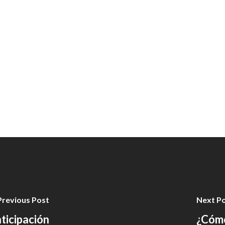
Previous Post
Next P
nticipación
¿Cómo