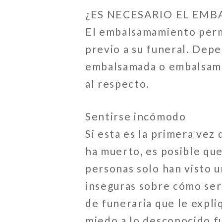
¿ES NECESARIO EL EM
El embalsamamiento permi
previo a su funeral. Dep
embalsamada o embalsama
al respecto.
Sentirse incómodo
Si esta es la primera vez
ha muerto, es posible qu
personas solo han visto u
inseguras sobre cómo será
de funeraria que le expl
miedo a lo desconocido fu