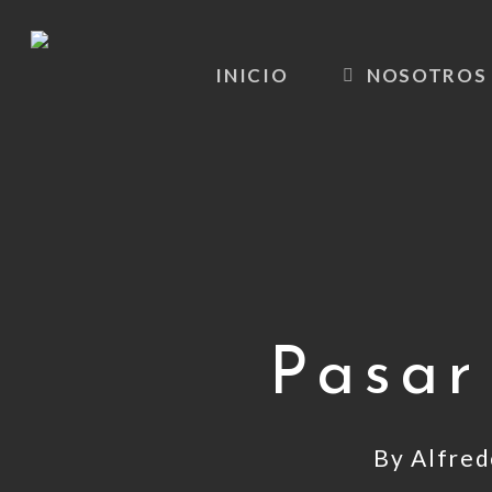
Skip
to
INICIO
NOSOTROS
main
content
Pasar
By
Alfred