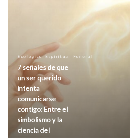
ser
querido
intenta
comunicarse
contigo:
Ecologico
Espiritual
Funeral
Entre
7 señales de que
el
un ser querido
simbolismo
intenta
y
comunicarse
la
contigo: Entre el
ciencia
simbolismo y la
del
ciencia del