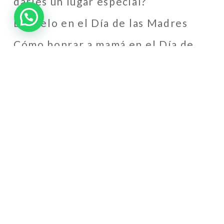
darles un lugar especial?
El duelo en el Día de las Madres
Cómo honrar a mamá en el Día de
las Madres cuando ya no está
físicamente
Mayan Ceremony in Cancun: A
Sacred Farewell at Sanctum Forest
Recent Comments
Isa
en
Memoria Ramón Rojas
Hernández