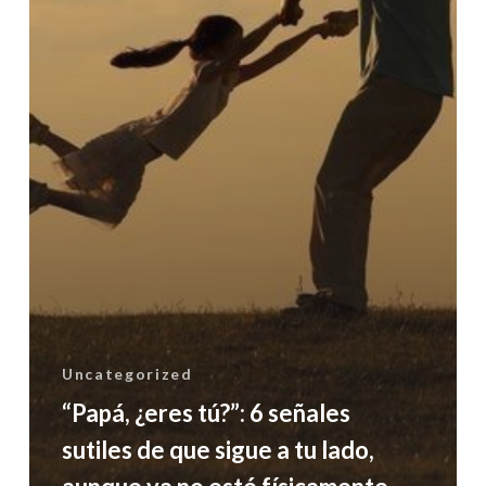
sigue
a
tu
lado,
aunque
ya
no
esté
físicamente
Uncategorized
“Papá, ¿eres tú?”: 6 señales
sutiles de que sigue a tu lado,