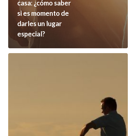
casa: ¿cómo saber
si es momento de
darles un lugar
especial?
“Papá,
¿eres
tú?”:
6
señales
sutiles
de
que