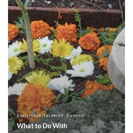
25
Meaningful
Ideas
Beyond
Keeping
Them
at
Home
Espiritual
farewell
Funeral
What to Do With