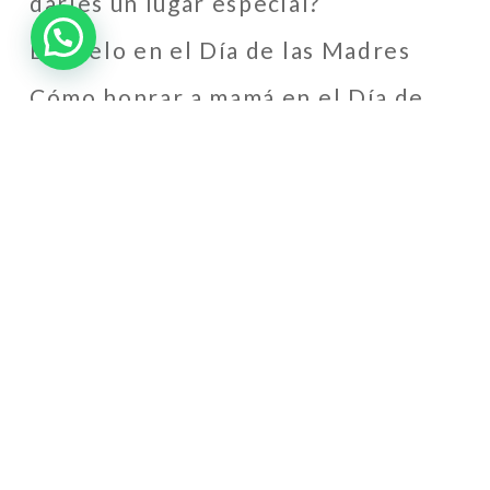
darles un lugar especial?
El duelo en el Día de las Madres
Cómo honrar a mamá en el Día de
las Madres cuando ya no está
físicamente
Mayan Ceremony in Cancun: A
Sacred Farewell at Sanctum Forest
Recent Comments
Isa
en
Memoria Ramón Rojas
Hernández