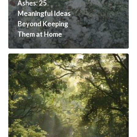
Ashes: 25
Meaningful Ideas
Beyond Keeping
Them at Home
For
Those
Who
Wish
to
Rest
Among
Trees: