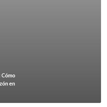
a: Cómo
azón en