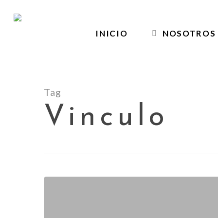
Skip
to
INICIO
NOSOTROS
main
content
Tag
Vinculo
Cuando
Falta