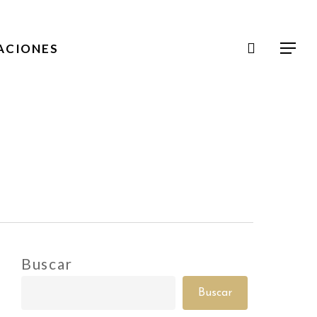
Men
search
ACIONES
Menu
Buscar
Buscar